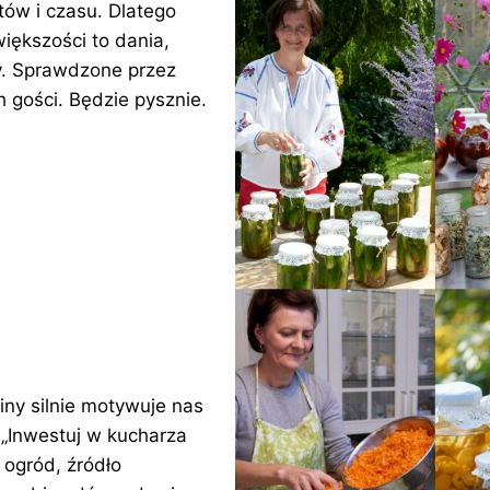
tów i czasu. Dlatego
iększości to dania,
my. Sprawdzone przez
h gości. Będzie pysznie.
iny silnie motywuje nas
. „Inwestuj w kucharza
 ogród, źródło