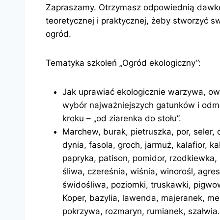
Zapraszamy. Otrzymasz odpowiednią dawkę 
teoretycznej i praktycznej, żeby stworzyć 
ogród.
Tematyka szkoleń „Ogród ekologiczny”:
Jak uprawiać ekologicznie warzywa, owo
wybór najważniejszych gatunków i odm
kroku – „od ziarenka do stołu”.
Marchew, burak, pietruszka, por, seler, 
dynia, fasola, groch, jarmuż, kalafior, k
papryka, patison, pomidor, rzodkiewka, 
śliwa, czereśnia, wiśnia, winorośl, agre
świdośliwa, poziomki, truskawki, pigwow
Koper, bazylia, lawenda, majeranek, mel
pokrzywa, rozmaryn, rumianek, szałwia. 