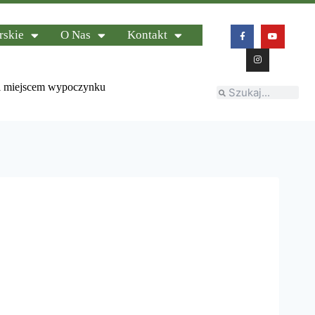
rskie
O Nas
Kontakt
ią i miejscem wypoczynku