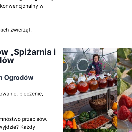
ć konwencjonalny w
kich zwierząt.
w „Spiżarnia i
odów
ch Ogrodów
owanie, pieczenie,
t mnóstwo przepisów.
 wyjdzie? Każdy