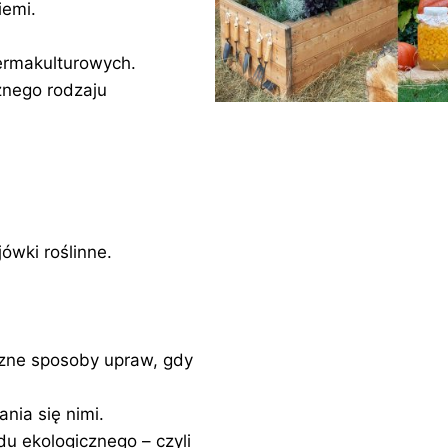
iemi.
ermakulturowych.
żnego rodzaju
ówki roślinne.
yczne sposoby upraw, gdy
nia się nimi.
u ekologicznego – czyli