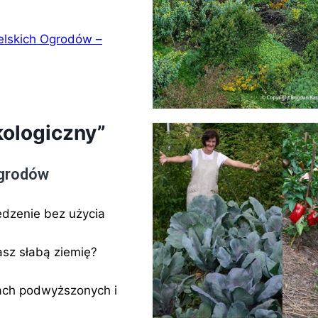
elskich Ogrodów –
kologiczny”
Ogrodów
edzenie bez użycia
sz słabą ziemię?
tach podwyższonych i