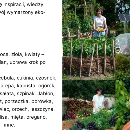
inspiracji, wiedzy
swój wymarzony eko-
ce, zioła, kwiaty –
ian, uprawa krok po
cebula, cukinia, czosnek,
alarepa, kapusta, ogórek,
sałata, szpinak. Jabłoń,
st, porzeczka, borówka,
iec, orzech, leszczyna.
isa, mięta, oregano,
I inne.