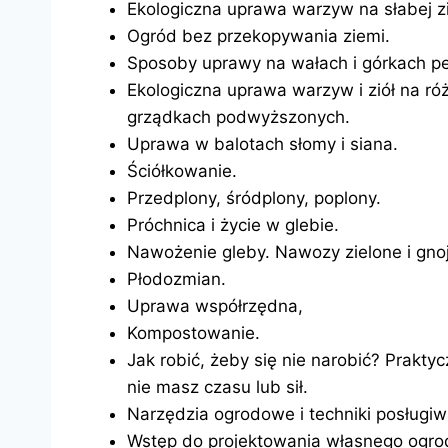
Ekologiczna uprawa warzyw na słabej z
Ogród bez przekopywania ziemi.
Sposoby uprawy na wałach i górkach p
Ekologiczna uprawa warzyw i ziół na ró
grządkach podwyższonych.
Uprawa w balotach słomy i siana.
Ściółkowanie.
Przedplony, śródplony, poplony.
Próchnica i życie w glebie.
Nawożenie gleby. Nawozy zielone i gnoj
Płodozmian.
Uprawa współrzędna,
Kompostowanie.
Jak robić, żeby się nie narobić? Prakt
nie masz czasu lub sił.
Narzędzia ogrodowe i techniki posługiwa
Wstęp do projektowania własnego ogrod