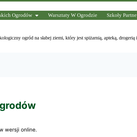
lskich Ogrodów
Warsztaty W Ogrodzie
Szkoły Partne
kologiczny ogród na słabej ziemi, który jest spiżarnią, apteką, droger
Ogrodów
 wersji online.