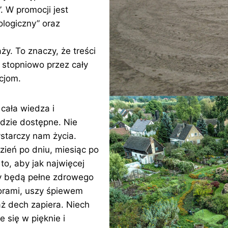
. W promocji jest
logiczny” oraz
y. To znaczy, że treści
 stopniowo przez cały
cjom.
ała wiedza i
dzie dostępne. Nie
starczy nam życia.
zień po dniu, miesiąc po
to, aby jak najwięcej
dy będą pełne zdrowego
lorami, uszy śpiewem
ż dech zapiera. Niech
e się w pięknie i